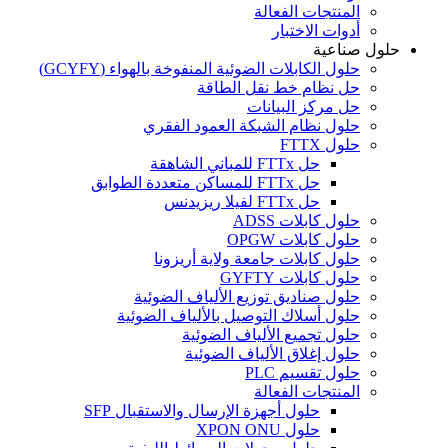
المنتجات الفعالة
أدوات الاختبار
حلول صناعية
حلول الكابلات الضوئية المنفوخة بالهواء (GCYFY)
حل نظام خط نقل الطاقة
حل مركز البيانات
حلول نظام الشبكة العمود الفقري
حلول FTTX
حل FTTx للمباني الشاهقة
حل FTTx للمساكن متعددة الطوابق
حل FTTx لفيلا ريزيدنس
حلول كابلات ADSS
حلول كابلات OPGW
حلول كابلات جامعة ولاية أريزونا
حلول كابلات GYFTY
حلول صناديق توزيع الألياف الضوئية
حلول أسلاك التوصيل بالألياف الضوئية
حلول تجميع الألياف الضوئية
حلول إغلاق الألياف الضوئية
حلول تقسيم PLC
المنتجات الفعالة
حلول أجهزة الإرسال والاستقبال SFP
حلول XPON ONU