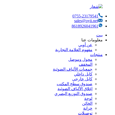
0755-23179541
sales@oyii.net
8618926041961
بيت
معلومات عنا
عن أويي
مفهوم العلامة التجارية
منتجات
محول وموصل
المخفف
جمعيات الألياف الضوئية
كابل داخلي
كابل خارجي
صندوق سطح المكتب
إغلاق الألياف الضوئية
صندوق التوزيع البصري
لوحة
الخائن
خزانة
توصيلات