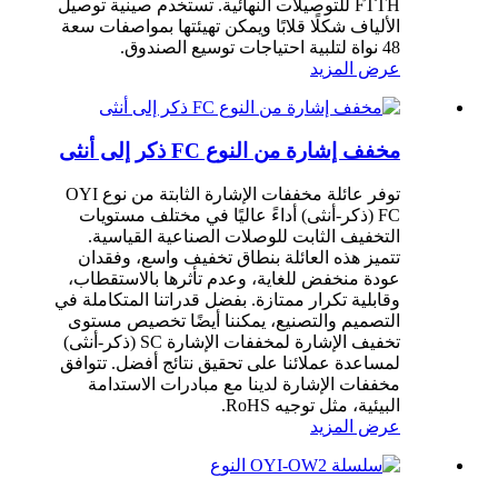
FTTH للتوصيلات النهائية. تستخدم صينية توصيل
الألياف شكلًا قلابًا ويمكن تهيئتها بمواصفات سعة
48 نواة لتلبية احتياجات توسيع الصندوق.
عرض المزيد
مخفف إشارة من النوع FC ذكر إلى أنثى
توفر عائلة مخففات الإشارة الثابتة من نوع OYI
FC (ذكر-أنثى) أداءً عاليًا في مختلف مستويات
التخفيف الثابت للوصلات الصناعية القياسية.
تتميز هذه العائلة بنطاق تخفيف واسع، وفقدان
عودة منخفض للغاية، وعدم تأثرها بالاستقطاب،
وقابلية تكرار ممتازة. بفضل قدراتنا المتكاملة في
التصميم والتصنيع، يمكننا أيضًا تخصيص مستوى
تخفيف الإشارة لمخففات الإشارة SC (ذكر-أنثى)
لمساعدة عملائنا على تحقيق نتائج أفضل. تتوافق
مخففات الإشارة لدينا مع مبادرات الاستدامة
البيئية، مثل توجيه RoHS.
عرض المزيد