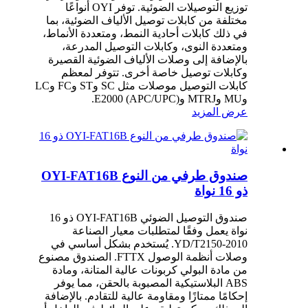
توزيع التوصيلات الضوئية. توفر OYI أنواعًا
مختلفة من كابلات توصيل الألياف الضوئية، بما
في ذلك كابلات أحادية النمط، ومتعددة الأنماط،
ومتعددة النوى، وكابلات التوصيل المدرعة،
بالإضافة إلى وصلات الألياف الضوئية القصيرة
وكابلات توصيل خاصة أخرى. تتوفر لمعظم
كابلات التوصيل موصلات مثل SC وST وFC وLC
وMU وMTRJ وE2000 (APC/UPC).
عرض المزيد
صندوق طرفي من النوع OYI-FAT16B
ذو 16 نواة
صندوق التوصيل الضوئي OYI-FAT16B ذو 16
نواة يعمل وفقًا لمتطلبات معيار الصناعة
YD/T2150-2010. يُستخدم بشكل أساسي في
وصلات أنظمة الوصول FTTX. الصندوق مصنوع
من مادة البولي كربونات عالية المتانة، ومادة
ABS البلاستيكية المصبوبة بالحقن، مما يوفر
إحكامًا ممتازًا ومقاومة عالية للتقادم. بالإضافة