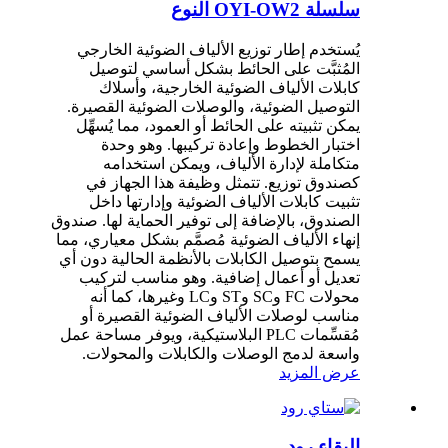
سلسلة OYI-OW2 النوع
يُستخدم إطار توزيع الألياف الضوئية الخارجي
المُثبَّت على الحائط بشكل أساسي لتوصيل
كابلات الألياف الضوئية الخارجية، وأسلاك
التوصيل الضوئية، والوصلات الضوئية القصيرة.
يمكن تثبيته على الحائط أو العمود، مما يُسهِّل
اختبار الخطوط وإعادة تركيبها. وهو وحدة
متكاملة لإدارة الألياف، ويمكن استخدامه
كصندوق توزيع. تتمثل وظيفة هذا الجهاز في
تثبيت كابلات الألياف الضوئية وإدارتها داخل
الصندوق، بالإضافة إلى توفير الحماية لها. صندوق
إنهاء الألياف الضوئية مُصمَّم بشكل معياري، مما
يسمح بتوصيل الكابلات بالأنظمة الحالية دون أي
تعديل أو أعمال إضافية. وهو مناسب لتركيب
محولات FC وSC وST وLC وغيرها، كما أنه
مناسب لوصلات الألياف الضوئية القصيرة أو
مُقسِّمات PLC البلاستيكية، ويوفر مساحة عمل
واسعة لدمج الوصلات والكابلات والمحولات.
عرض المزيد
البقاء رود