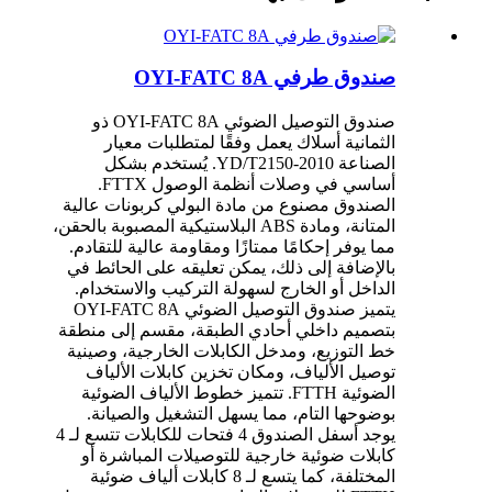
صندوق طرفي OYI-FATC 8A
صندوق التوصيل الضوئي OYI-FATC 8A ذو
الثمانية أسلاك يعمل وفقًا لمتطلبات معيار
الصناعة YD/T2150-2010. يُستخدم بشكل
أساسي في وصلات أنظمة الوصول FTTX.
الصندوق مصنوع من مادة البولي كربونات عالية
المتانة، ومادة ABS البلاستيكية المصبوبة بالحقن،
مما يوفر إحكامًا ممتازًا ومقاومة عالية للتقادم.
بالإضافة إلى ذلك، يمكن تعليقه على الحائط في
الداخل أو الخارج لسهولة التركيب والاستخدام.
يتميز صندوق التوصيل الضوئي OYI-FATC 8A
بتصميم داخلي أحادي الطبقة، مقسم إلى منطقة
خط التوزيع، ومدخل الكابلات الخارجية، وصينية
توصيل الألياف، ومكان تخزين كابلات الألياف
الضوئية FTTH. تتميز خطوط الألياف الضوئية
بوضوحها التام، مما يسهل التشغيل والصيانة.
يوجد أسفل الصندوق 4 فتحات للكابلات تتسع لـ 4
كابلات ضوئية خارجية للتوصيلات المباشرة أو
المختلفة، كما يتسع لـ 8 كابلات ألياف ضوئية