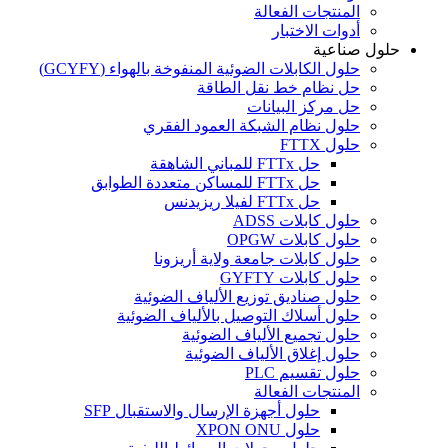
المنتجات الفعالة
أدوات الاختبار
حلول صناعية
حلول الكابلات الضوئية المنفوخة بالهواء (GCYFY)
حل نظام خط نقل الطاقة
حل مركز البيانات
حلول نظام الشبكة العمود الفقري
حلول FTTX
حل FTTx للمباني الشاهقة
حل FTTx للمساكن متعددة الطوابق
حل FTTx لفيلا ريزيدنس
حلول كابلات ADSS
حلول كابلات OPGW
حلول كابلات جامعة ولاية أريزونا
حلول كابلات GYFTY
حلول صناديق توزيع الألياف الضوئية
حلول أسلاك التوصيل بالألياف الضوئية
حلول تجميع الألياف الضوئية
حلول إغلاق الألياف الضوئية
حلول تقسيم PLC
المنتجات الفعالة
حلول أجهزة الإرسال والاستقبال SFP
حلول XPON ONU