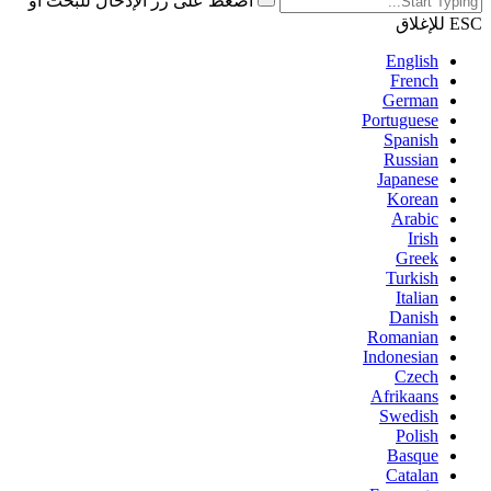
اضغط على زر الإدخال للبحث أو
ESC للإغلاق
English
French
German
Portuguese
Spanish
Russian
Japanese
Korean
Arabic
Irish
Greek
Turkish
Italian
Danish
Romanian
Indonesian
Czech
Afrikaans
Swedish
Polish
Basque
Catalan