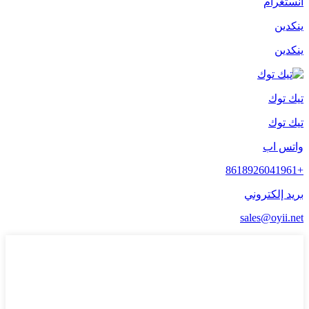
انستغرام
ينكدين
ينكدين
تيك توك
تيك توك
واتس اب
+8618926041961
بريد إلكتروني
sales@oyii.net