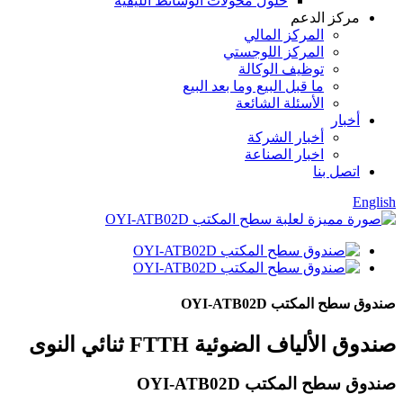
حلول محولات الوسائط الليفية
مركز الدعم
المركز المالي
المركز اللوجستي
توظيف الوكالة
ما قبل البيع وما بعد البيع
الأسئلة الشائعة
أخبار
أخبار الشركة
اخبار الصناعة
اتصل بنا
English
صندوق سطح المكتب OYI-ATB02D
صندوق الألياف الضوئية FTTH ثنائي النوى
صندوق سطح المكتب OYI-ATB02D