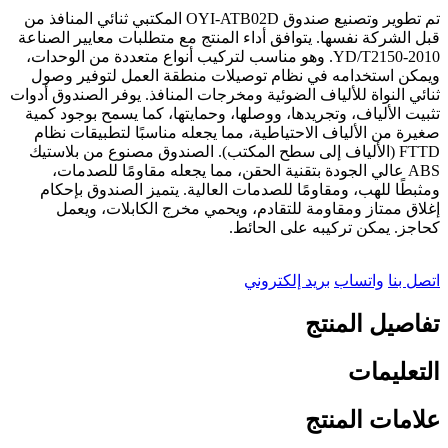
تم تطوير وتصنيع صندوق OYI-ATB02D المكتبي ثنائي المنافذ من
قبل الشركة نفسها. يتوافق أداء المنتج مع متطلبات معايير الصناعة
YD/T2150-2010. وهو مناسب لتركيب أنواع متعددة من الوحدات،
ويمكن استخدامه في نظام توصيلات منطقة العمل لتوفير وصول
ثنائي النواة للألياف الضوئية ومخرجات المنافذ. يوفر الصندوق أدوات
تثبيت الألياف، وتجريدها، ووصلها، وحمايتها، كما يسمح بوجود كمية
صغيرة من الألياف الاحتياطية، مما يجعله مناسبًا لتطبيقات نظام
FTTD (الألياف إلى سطح المكتب). الصندوق مصنوع من بلاستيك
ABS عالي الجودة بتقنية الحقن، مما يجعله مقاومًا للصدمات،
ومثبطًا للهب، ومقاومًا للصدمات العالية. يتميز الصندوق بإحكام
إغلاق ممتاز ومقاومة للتقادم، ويحمي مخرج الكابلات، ويعمل
كحاجز. يمكن تركيبه على الحائط.
اتصل بنا
واتساب
بريد إلكتروني
تفاصيل المنتج
التعليمات
علامات المنتج