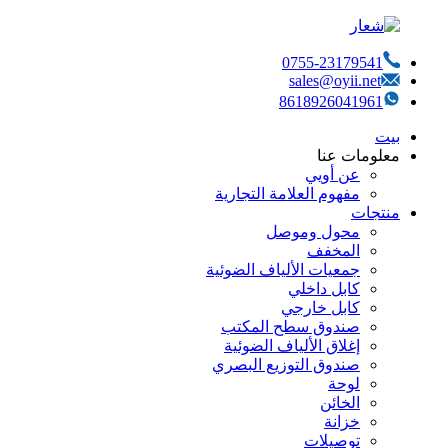
0755-23179541
sales@oyii.net
8618926041961
بيت
معلومات عنا
عن أويي
مفهوم العلامة التجارية
منتجات
محول وموصل
المخفف
جمعيات الألياف الضوئية
كابل داخلي
كابل خارجي
صندوق سطح المكتب
إغلاق الألياف الضوئية
صندوق التوزيع البصري
لوحة
الخائن
خزانة
توصيلات