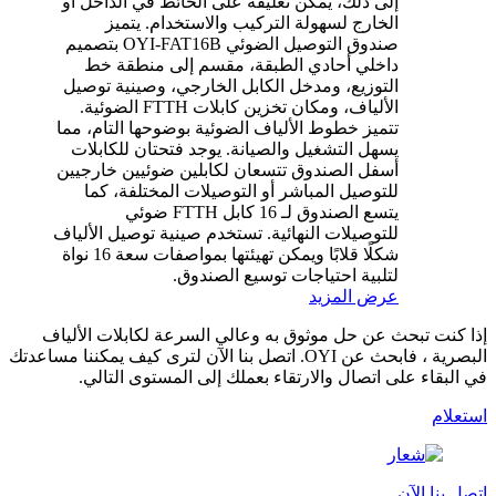
إلى ذلك، يمكن تعليقه على الحائط في الداخل أو
الخارج لسهولة التركيب والاستخدام. يتميز
صندوق التوصيل الضوئي OYI-FAT16B بتصميم
داخلي أحادي الطبقة، مقسم إلى منطقة خط
التوزيع، ومدخل الكابل الخارجي، وصينية توصيل
الألياف، ومكان تخزين كابلات FTTH الضوئية.
تتميز خطوط الألياف الضوئية بوضوحها التام، مما
يسهل التشغيل والصيانة. يوجد فتحتان للكابلات
أسفل الصندوق تتسعان لكابلين ضوئيين خارجيين
للتوصيل المباشر أو التوصيلات المختلفة، كما
يتسع الصندوق لـ 16 كابل FTTH ضوئي
للتوصيلات النهائية. تستخدم صينية توصيل الألياف
شكلًا قلابًا ويمكن تهيئتها بمواصفات سعة 16 نواة
لتلبية احتياجات توسيع الصندوق.
عرض المزيد
إذا كنت تبحث عن حل موثوق به وعالي السرعة لكابلات الألياف
البصرية ، فابحث عن OYI. اتصل بنا الآن لترى كيف يمكننا مساعدتك
في البقاء على اتصال والارتقاء بعملك إلى المستوى التالي.
استعلام
اتصل بنا الآن