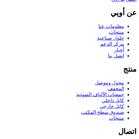
عن أويي
معلومات عنا
منتجات
حلول صناعية
مركز الدعم
أخبار
اتصل بنا
منتج
محول وموصل
المخفف
جمعيات الألياف الضوئية
كابل داخلي
كابل خارجي
صندوق سطح المكتب
منتجات
اتصال